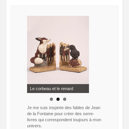
Le rat des villes et le rat des
champs
Le corbeau et le renard
Je me suis inspirée des fables de Jean
de la Fontaine pour créer des serre-
livres qui correspondent toujours à mon
univers.