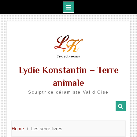
Skip
to
content
Lydie Konstantin – Terre
animale
Sculptrice céramiste Val d'Oise
Home
Les serre-livres