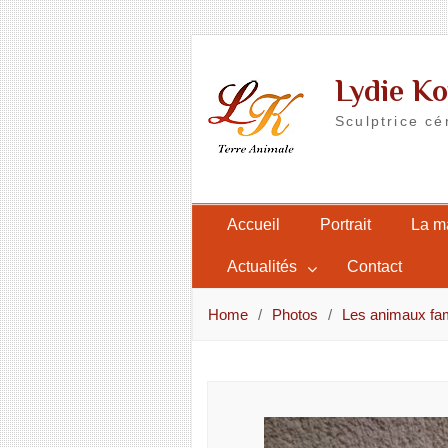
Skip
to
Lydie Ko
content
Sculptrice cé
Accueil
Portrait
La m
Actualités
Contact
Home
Photos
Les animaux fam