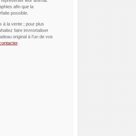
e représenter leur animal.
aphies afin que la
faite possible.
à la vente ; pour plus
haitez faire immortaliser
cadeau original à l’un de vos
contacter
.