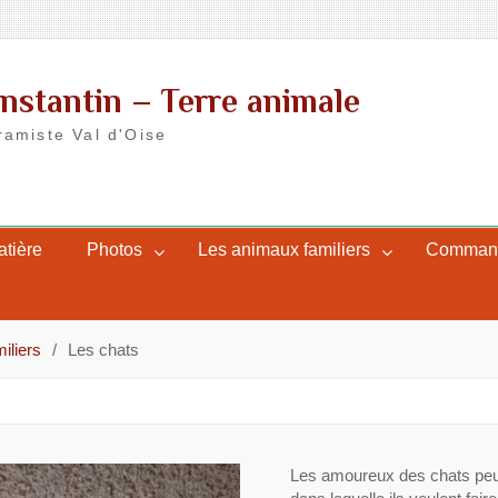
nstantin – Terre animale
ramiste Val d'Oise
atière
Photos
Les animaux familiers
Commande
iliers
Les chats
Les amoureux des chats peuv