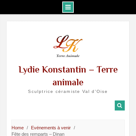
Skip
to
content
Lydie Konstantin – Terre
animale
Sculptrice céramiste Val d'Oise
Home
Evénements à venir
Fête des remparts – Dinan