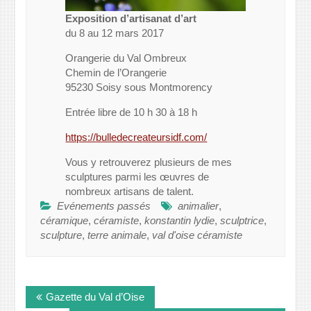
Exposition d’artisanat d’art
du 8 au 12 mars 2017
Orangerie du Val Ombreux
Chemin de l’Orangerie
95230 Soisy sous Montmorency
Entrée libre de 10 h 30 à 18 h
https://bulledecreateursidf.com/
Vous y retrouverez plusieurs de mes
sculptures parmi les œuvres de
nombreux artisans de talent.
Evénements passés
animalier
,
céramique
,
céramiste
,
konstantin lydie
,
sculptrice
,
sculpture
,
terre animale
,
val d'oise céramiste
Navigation
Gazette du Val d’Oise
de