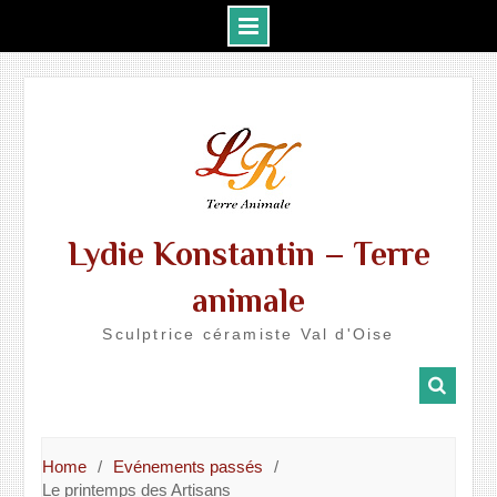
Skip
to
content
Lydie Konstantin – Terre
animale
Sculptrice céramiste Val d'Oise
Home
Evénements passés
Le printemps des Artisans