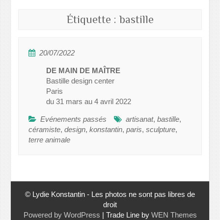
Étiquette :
bastille
20/07/2022
DE MAIN DE MAÎTRE
Bastille design center
Paris
du 31 mars au 4 avril 2022
Evénements passés
artisanat
,
bastille
,
céramiste
,
design
,
konstantin
,
paris
,
sculpture
,
terre animale
© Lydie Konstantin - Les photos ne sont pas libres de
droit
Powered by WordPress
|
Trade Line by
WEN Themes