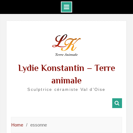
Skip
to
content
Lydie Konstantin – Terre
animale
Sculptrice céramiste Val d'Oise
Home
essonne