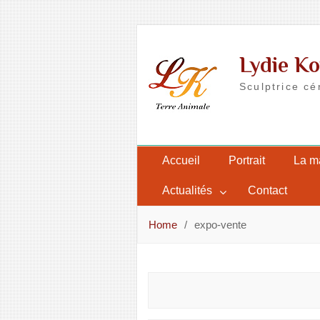
Skip
to
Lydie Ko
content
Sculptrice cé
Accueil
Portrait
La m
Actualités
Contact
Home
expo-vente