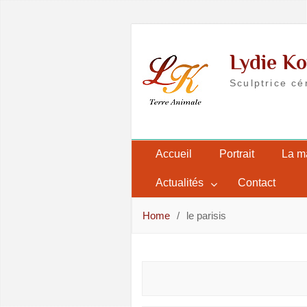
Skip
to
Lydie Ko
content
Sculptrice cé
Accueil
Portrait
La m
Actualités
Contact
Home
le parisis