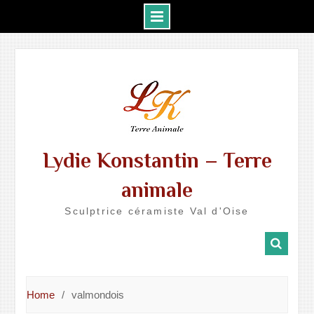
Skip
to
content
Lydie Konstantin – Terre
animale
Sculptrice céramiste Val d'Oise
Home
valmondois