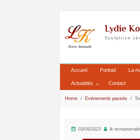
Skip
to
Lydie Ko
content
Sculptrice cé
Accueil
Portrait
La m
Actualités
Contact
Home
Evénements passés
To
03/05/2023
lk-terreanimale