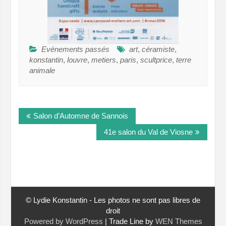
Evénements passés
art
,
céramiste
,
konstantin
,
louvre
,
metiers
,
paris
,
scultprice
,
terre
animale
Navigation
Salon d’Automne de Sannois
de
l’article
41e salon du Val de Viosne
© Lydie Konstantin - Les photos ne sont pas libres de
droit
Powered by WordPress
|
Trade Line by
WEN Themes