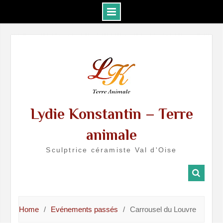
Skip
to
content
Lydie Konstantin – Terre
animale
Sculptrice céramiste Val d'Oise
Home
Evénements passés
Carrousel du Louvre