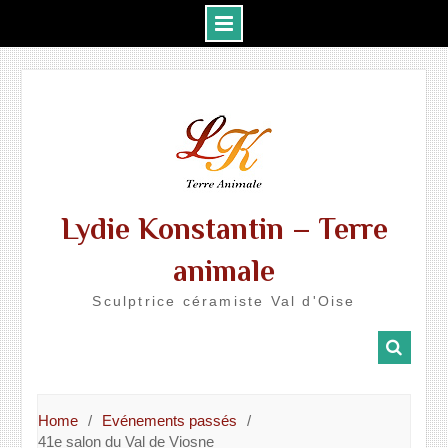
Skip
to
content
Lydie Konstantin – Terre
animale
Sculptrice céramiste Val d'Oise
Home
Evénements passés
41e salon du Val de Viosne