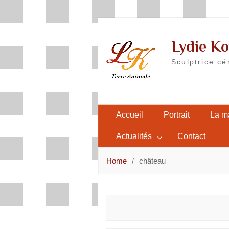
Skip
to
Lydie Ko
content
Sculptrice cé
Accueil
Portrait
La m
Actualités
Contact
Home
château