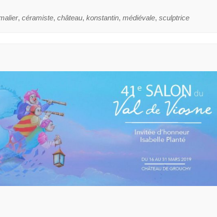
malier
,
céramiste
,
château
,
konstantin
,
médiévale
,
sculptrice