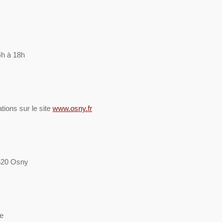
4h à 18h
tions sur le site
www.osny.fr
5520 Osny
se