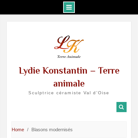
Skip
to
content
Lydie Konstantin – Terre
animale
Sculptrice céramiste Val d'Oise
Home
Blasons modernisés