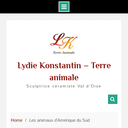
Skip
to
content
Lydie Konstantin – Terre
animale
Sculptrice céramiste Val d'Oise
Home
Les animaux d’Amérique du Sud