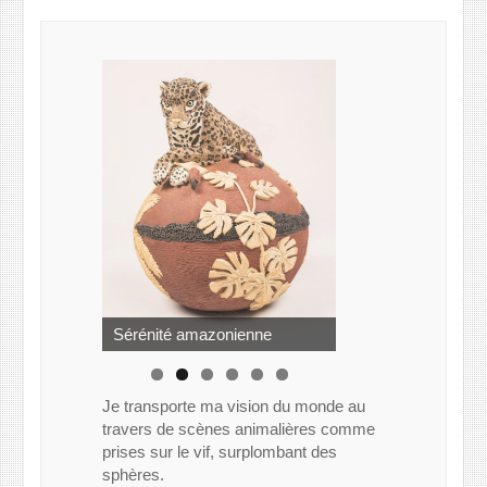
Beauté toxique
Sérénité amazonienne
Je transporte ma vision du monde au
travers de scènes animalières comme
prises sur le vif, surplombant des
sphères.