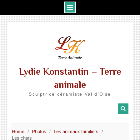
Skip
to
content
Lydie Konstantin – Terre
animale
Sculptrice céramiste Val d'Oise
Home
Photos
Les animaux familiers
Les chats