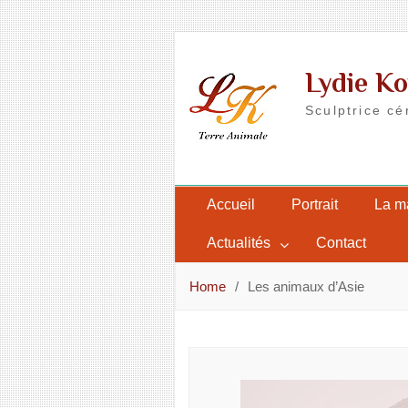
Skip
to
Lydie Ko
content
Sculptrice cé
Accueil
Portrait
La m
Actualités
Contact
Home
Les animaux d’Asie