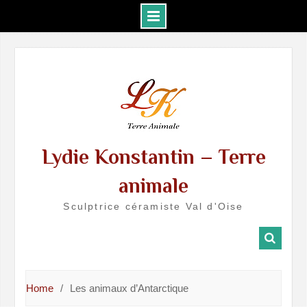
Skip
to
content
Lydie Konstantin – Terre
animale
Sculptrice céramiste Val d'Oise
Home
Les animaux d’Antarctique