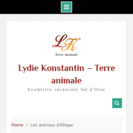
Skip
to
content
Lydie Konstantin – Terre
animale
Sculptrice céramiste Val d'Oise
Home
Les animaux d’Afrique