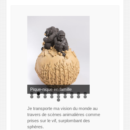
Profonde réflexion
Pique-nique en famille
Je transporte ma vision du monde au
travers de scènes animalières comme
prises sur le vif, surplombant des
sphères.