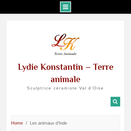
Skip
to
content
Lydie Konstantin – Terre
animale
Sculptrice céramiste Val d'Oise
Home
Les animaux d’Inde