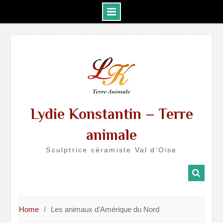
Skip
to
content
Lydie Konstantin – Terre
animale
Sculptrice céramiste Val d'Oise
Home
Les animaux d’Amérique du Nord