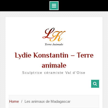
Skip
to
content
Lydie Konstantin – Terre
animale
Sculptrice céramiste Val d'Oise
Home
Les animaux de Madagascar