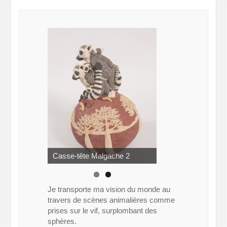
Casse-tête Malgache
Casse-tête Malgache 2
Je transporte ma vision du monde au
travers de scènes animalières comme
prises sur le vif, surplombant des
sphères.